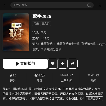
天才，女友
歌手2026
音乐
真人秀
导演：
未知
主演：
王铮亮
别名：
我是歌手11
我是歌手第十一季
歌手第七季
Singer
语言：
汉语普通话,国语
立即播放
2026.05.22
31分16秒
4.0
38.5万
评分
热度
上映时间
时间
简介：
《歌手2026》是一档音乐交流竞技节目。节目集结全球实力唱将，在每周
的直播比拼中高能开唱，演绎各国音乐风情、展现各自文化底蕴，以超水准演唱
实力打造听觉盛宴，以旋律为纽带联结世界文化，接收各国、各年
龄段大众听审的真实反馈。