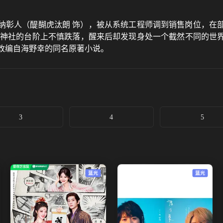
纳彰人（醍醐虎汰朗 饰），被从系统工程师调到销售岗位，在
在神社的台阶上不慎跌落，醒来后却发现身处一个截然不同的世
剧改编自海野幸的同名原著小说。
3
4
5
蓝光
蓝光