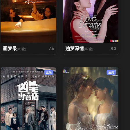
画梦录
逾梦深情
7.4
8.3
(03全)
(07全)
蓝光
蓝光