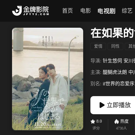
电视剧
首页
电影
综艺
在如果的
爱情
同性
其
导演:
针生悠伺
安川
主演:
醍醐虎汰朗
中
别名:
if世界的恋爱
立即播放
8.0
热度
评分
4730
人