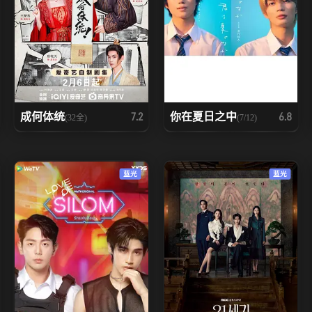
成何体统
你在夏日之中
7.2
6.8
(32全)
(7/12)
蓝光
蓝光