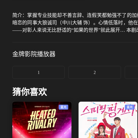
简介：
掌握专业技能却不善言辞、连假笑都勉强不了的加
暗恋的同事大狼诚司（中川大辅 饰）。心情低落时，他
——对彰人来说无比舒适的“如果的世界”就此展开… 本
金牌影院
播放器
1
2
猜你喜欢
蓝光
蓝光