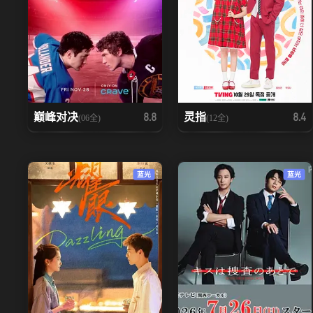
巅峰对决
灵指
8.8
8.4
(06全)
(12全)
蓝光
蓝光