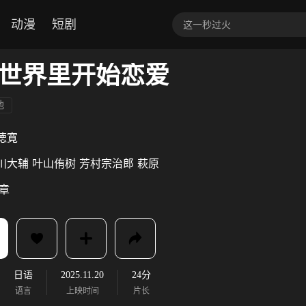
动漫
短剧
世界里开始恋爱
他
徳寛
川大辅
叶山侑树
芳村宗治郎
萩原
序章
日语
2025.11.20
24分
语言
上映时间
片长