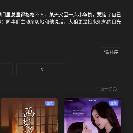
部门里总显得格格不入。某天又因一点小争执，惹恼了自己
界：同事们主动亲切地和他说话，大狼更是投来炽热的目光
排序
6
换一换
蓝光
蓝光