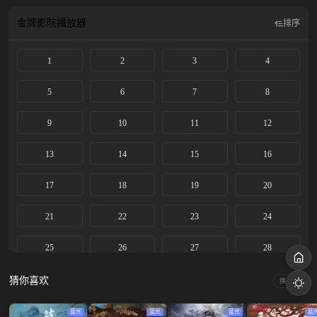
肝胆相照，共同携手揭开“长生仙药”背后的滔天阴谋，为阻止阴谋而奋勇杀敌、
守护百姓，成为一群保家卫国的“少年英雄”的故事。
金牌影院
播放器
排序
1
2
3
4
5
6
7
8
9
10
11
12
13
14
15
16
17
18
19
20
21
22
23
24
25
26
27
28
29
30
猜你喜欢
换一换
蓝光
蓝光
蓝光
蓝