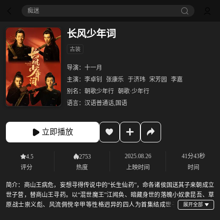
痴迷
长风少年词
古装
导演：
十一月
主演：
李卓钊
张康乐
于济玮
宋芳园
李嘉
别名：
朝歌少年行
朝歌·少年行
语言：
汉语普通话,国语
立即播放
2025.08.26
41分43秒
4.5
2753
评分
热度
上映时间
时间
简介：
商山王病危，妄想寻得传说中的“长生仙药”，命各诸侯国送其子来朝成立
世子营，替商山王寻药。以“混世魔王”江闻奂、暗藏身世的落魄小奴隶昆吾、草
原战士崇义彪、风流倜傥辛甲等性格迥异的四人为首集结成世子
团。少年们一路历劫，腹背受敌，在历经了重重考验后，逐渐从争锋相对转变为