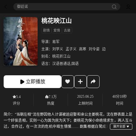
御廷谣‎
桃花映江山
剧情
爱情
古装
导演：
易军
主演：
刘学义
孟子义
高寒
刘令姿
边
别名：
桃花折江山
语言：
汉语普通话,国语
立即播放
2025.06.25
40分18秒
5.4
7.1万
评分
热度
上映时间
时间
简介：
“当朝左相”沈在野因他人计谋被迫迎娶和亲公主姜桃花，沈在野表面上是
一个奸佞丞相，实则一心为国为民为天下；姜桃花为保小命绝境求生，两人互斗
过，合作过，在一次次的危机中暗生情愫…… 剧集根据白鹭成双
小说《桃花折江山》改编。